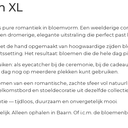
h XL
ie is pure romantiek in bloemvorm. Een weelderige c
 dromerige, elegante uitstraling die perfect past bi
met de hand opgemaakt van hoogwaardige zijden blo
ftssetting. Het resultaat: bloemen die de hele dag p
ken: als eyecatcher bij de ceremonie, bij de cadeauta
de dag nog op meerdere plekken kunt gebruiken.
romen van een romantische, zachte sfeer vol natuurl
elkomstbord en stoeldecoratie uit dezelfde collect
tie — tijdloos, duurzaam en onvergetelijk mooi.
elijk. Alleen ophalen in Baarn. Of i.c.m. de bloemen