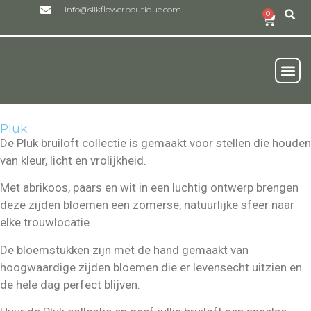
info@silkflowerboutique.com
0
Real
Onze Duurzam
Wie We Zijn
Pluk
De
Pluk bruiloft collectie
is gemaakt voor stellen die houden
van kleur, licht en vrolijkheid.
Met abrikoos, paars en wit in een luchtig ontwerp brengen
deze zijden bloemen een zomerse, natuurlijke sfeer naar
elke trouwlocatie.
De bloemstukken zijn met de hand gemaakt van
hoogwaardige zijden bloemen
die er levensecht uitzien en
de hele dag perfect blijven.