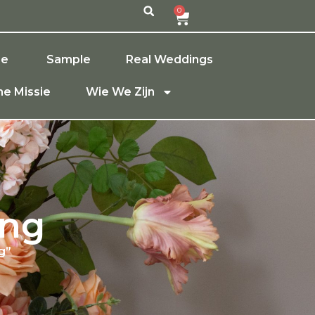
0
ze
Sample
Real Weddings
e Missie
Wie We Zijn
ing
g”