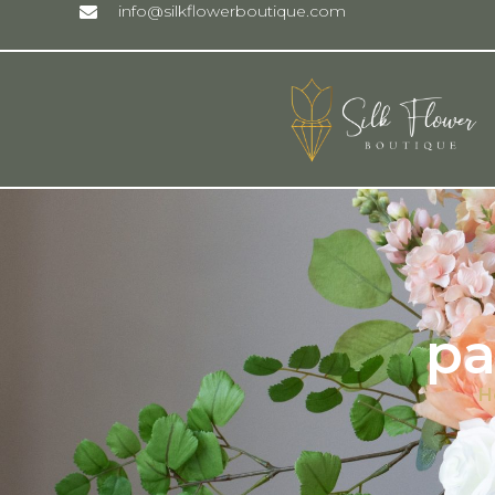
info@silkflowerboutique.com
pa
H