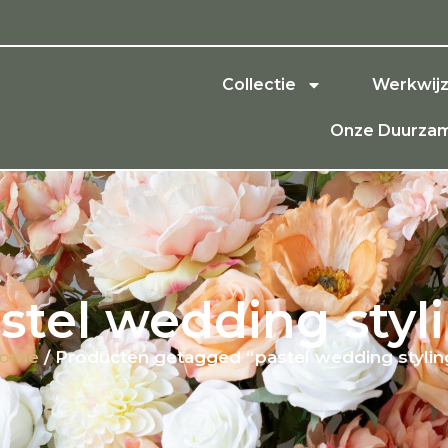
Collectie
Werkwij
Onze Duurzam
stel wedding styl
ome
/ Producten getagged “pastel wedding stylin