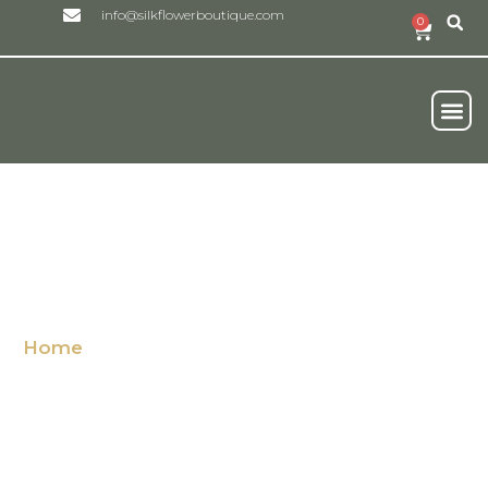
info@silkflowerboutique.com
0
Real
Onze Duurzam
Wie We Zijn
luxury wedding decor
Home
/ Producten getagged “luxury wedding
decor”