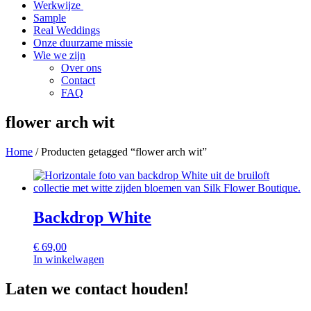
Werkwijze
Sample
Real Weddings
Onze duurzame missie
Wie we zijn
Over ons
Contact
FAQ
flower arch wit
Home
/ Producten getagged “flower arch wit”
Backdrop White
€
69,00
In winkelwagen
Laten we contact houden!