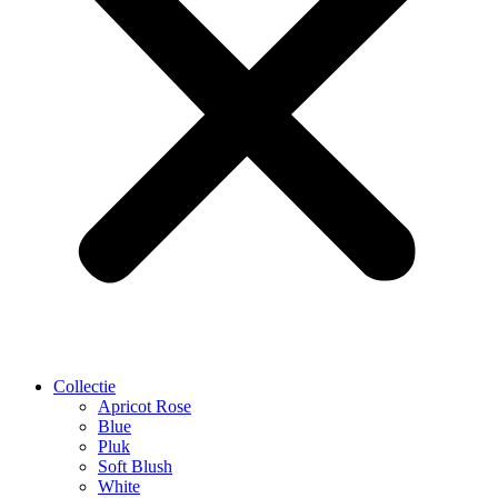
Collectie
Apricot Rose
Blue
Pluk
Soft Blush
White