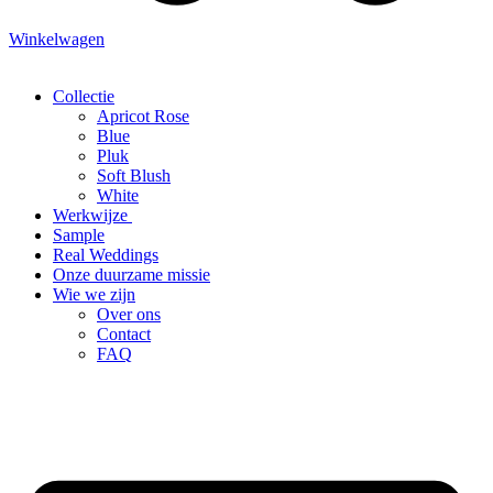
Winkelwagen
Collectie
Apricot Rose
Blue
Pluk
Soft Blush
White
Werkwijze
Sample
Real Weddings
Onze duurzame missie
Wie we zijn
Over ons
Contact
FAQ