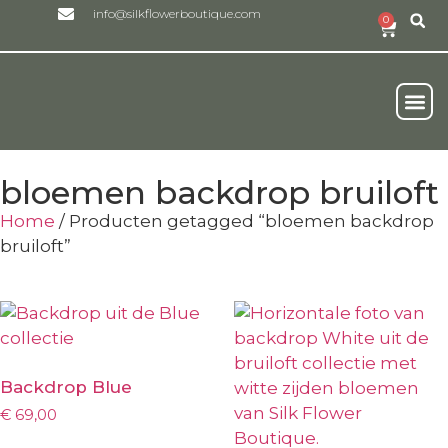
info@silkflowerboutique.com
0
Real
Onze Duurzam
Wie We Zijn
bloemen backdrop bruiloft
Home
/ Producten getagged “bloemen backdrop
bruiloft”
Backdrop Blue
€
69,00