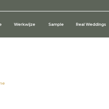
e
Werkwijze
Sample
Real Weddings
mdecoratie cere
me
/ Producten getagged “bloemdecoratie ceremo