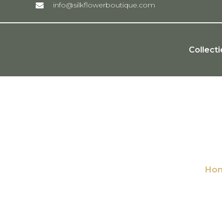
info@silkflowerboutique.com
Collecti
bloe
Ho